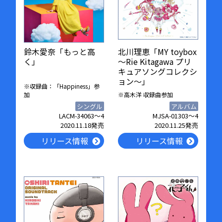
鈴木愛奈「もっと高
北川理恵「MY toybox
く」
～Rie Kitagawa プリ
キュアソングコレクシ
ョン～」
※収録曲：「Happiness」参
加
※高木洋 収録曲参加
シングル
アルバム
LACM-34063〜4
MJSA-01303〜4
2020.11.18発売
2020.11.25発売
リリース情報
リリース情報