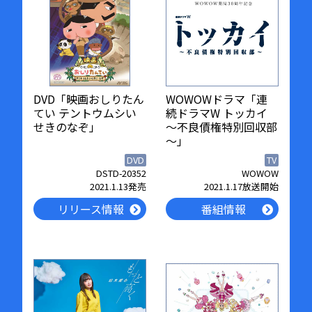
DVD「映画おしりたん
WOWOWドラマ「連
てい テントウムシい
続ドラマW トッカイ
せきのなぞ」
～不良債権特別回収部
～」
DVD
TV
DSTD-20352
WOWOW
2021.1.13発売
2021.1.17放送開始
リリース情報
番組情報