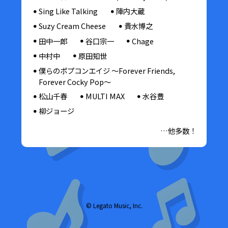
Sing Like Talking
陣内大蔵
Suzy Cream Cheese
貴水博之
田中一郎
谷口宗一
Chage
中村中
原田知世
僕らのポプコンエイジ 〜Forever Friends,
Forever Cocky Pop〜
松山千春
MULTI MAX
水谷豊
柳ジョージ
…他多数！
© Legato Music, Inc.