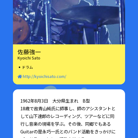
佐藤強一
Kyoichi Sato
ドラム
http://kyoichisato.com/
1962年8月3日 大分県生まれ B型
18歳で故青山純氏に師事し、師のアシスタントと
して山下達郎のレコーディング、ツアーなどに同
行し音楽の現場を学ぶ。その後、同郷でもある
Guitarの是永巧一氏とのバンド活動をきっかけに