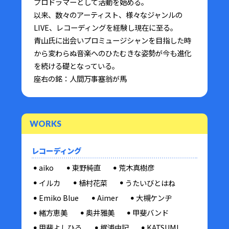
プロドラマーとして活動を始める。
以来、数々のアーティスト、様々なジャンルの
LIVE、レコーディングを経験し現在に至る。
青山氏に出会いプロミュージシャンを目指した時
から変わらぬ音楽へのひたむきな姿勢が今も進化
を続ける礎となっている。
座右の銘：人間万事塞翁が馬
WORKS
レコーディング
aiko
東野純直
荒木真樹彦
イルカ
植村花菜
うたいびとはね
Emiko Blue
Aimer
大槻ケンヂ
緒方恵美
奥井雅美
甲斐バンド
甲斐よしひろ
梶浦由記
KATSUMI