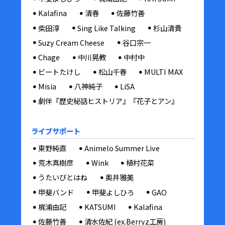
Kalafina
清春
佐藤竹善
柴田淳
Sing Like Talking
杉山清貴
Suzy Cream Cheese
谷口宗一
Chage
中川晃教
中村中
ビートたけし
松山千春
MULTI MAX
Misia
八神純子
LiSA
劇伴『歴史秘話ヒストリア』『花子とアン』
ライブサポート
東野純直
Animelo Summer Live
荒木真樹彦
Wink
植村花菜
うたいびとはね
奥井雅美
甲斐バンド
甲斐よしひろ
GAO
梶浦由記
KATSUMI
Kalafina
佐藤竹善
清水佐紀 (ex.Berryz工房)