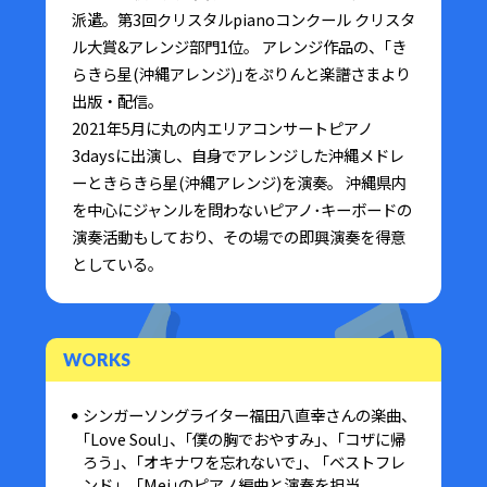
派遣。第3回クリスタルpianoコンクール クリスタ
ル大賞&アレンジ部門1位。 アレンジ作品の、｢き
らきら星(沖縄アレンジ)｣をぷりんと楽譜さまより
出版・配信。
2021年5月に丸の内エリアコンサートピアノ
3daysに出演し、自身でアレンジした沖縄メドレ
ーときらきら星(沖縄アレンジ)を演奏。 沖縄県内
を中心にジャンルを問わないピアノ･キーボードの
演奏活動もしており、その場での即興演奏を得意
としている。
WORKS
シンガーソングライター福田八直幸さんの楽曲、
｢Love Soul｣、｢僕の胸でおやすみ｣、｢コザに帰
ろう｣、｢オキナワを忘れないで｣、 ｢ベストフレ
ンド｣、｢Mei｣のピアノ編曲と演奏を担当。