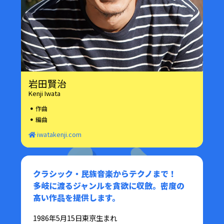
岩田賢治
Kenji Iwata
作曲
編曲
iwatakenji.com
クラシック・民族音楽からテクノまで！
多岐に渡るジャンルを貪欲に収斂。密度の
高い作品を提供します。
1986年5月15日東京生まれ