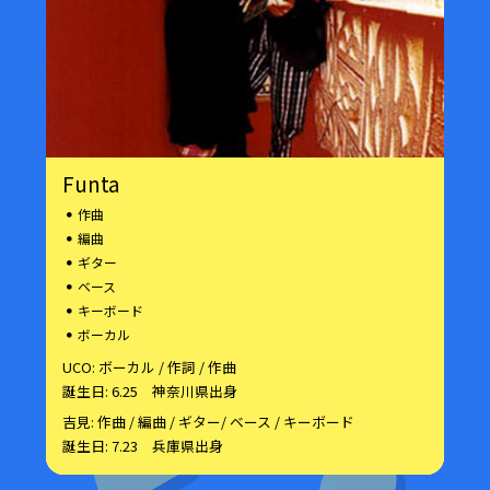
Funta
作曲
編曲
ギター
ベース
キーボード
ボーカル
UCO: ボーカル / 作詞 / 作曲
誕生日: 6.25 神奈川県出身
吉見: 作曲 / 編曲 / ギター/ ベース / キーボード
誕生日: 7.23 兵庫県出身