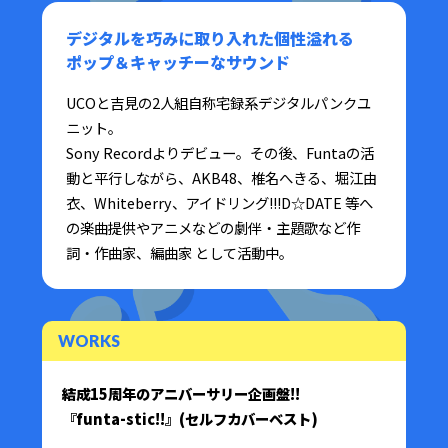
デジタルを巧みに取り入れた個性溢れる
ポップ＆キャッチーなサウンド
UCOと吉見の2人組自称宅録系デジタルパンクユ
ニット。
Sony Recordよりデビュー。その後、Funtaの活
動と平行しながら、AKB48、椎名へきる、堀江由
衣、Whiteberry、アイドリング!!!D☆DATE 等へ
の楽曲提供やアニメなどの劇伴・主題歌など作
詞・作曲家、編曲家 として活動中。
WORKS
結成15周年のアニバーサリー企画盤!!
『funta-stic!!』(セルフカバーベスト)