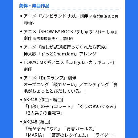
劇伴・楽曲作品
アニメ『ゾンビランドサガ』劇伴
※高梨康治氏と共
同制作
アニメ『SHOW BY ROCK!!ましゅまいれっしゅ』
劇伴
※高梨康治氏と共同制作
アニメ『推しが武道館行ってくれたら死ぬ』
挿入歌「ずっとChamJam」アレンジ
TOKYO MX 系アニメ『Caligula -カリギュラ-』
劇伴
アニメ『Dr.スランプ』劇伴
オープニング「顔でかーい」／エンディング「鼻
毛がちょっととびだしている。」
AKB48 (作曲・編曲)
「口移しのチョコレート」「くまのぬいぐるみ」
「2人乗りの自転車」
AKB48 (編曲)
「転がる石になれ」「青春ガールズ」
「MARIA」 「否定のレクイエム」 「ライダー」